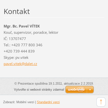
Kontakt
Mgr. Bc. Pavel VÍTEK
Kouč, supervizor, poradce, lektor
IČ: 13707477
Tel.: +420 777 800 346
+420 739 444 839
Skype: pv.vitek
pavel.vi
tek@dale
t.cz
© Prezentace spuštěna 19.1.2011, aktualizace 2.2.2019.
Vytvořte si webové stránky zdarma!
Zobrazit:
Mobilní verzi
|
Standardní verzi