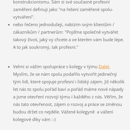
konstrukcionismu. Sám si své současné profesní
zaměření definuji jako "na řešení zaměřené spolu-
vytváření".
nebo řečeno jednodušeji, nabízím svým klientům /
zákazníkům / partnerům: "Pojďme společně vytvářet
takový život, jaký vy chcete a ve kterém vám bude lépe.
A to jak soukromý, tak profesní."
Velmi si vážím spolupráce s kolegy v týmu
Dalet
.
Myslím, že se nám spolu podařilo vytvořit jedinečný
tým lidí, které spojuje profesní i lidský zájem. Již několik
let nás to spolu pořád baví a pořád máme nové nápady
a jsme otevření rozvoji týmu i každého z nás. Věřím, že
nás tato otevřenost, zájem o rozvoj a práce se změnou
budou držet co nejdéle. Vážené kolegyně a vážení
kolegové díky vám :-)