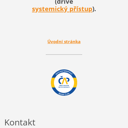
(dříve
systemický přístup
).
Úvodní stránka
................................
Kontakt