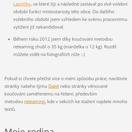
Lazníčky
, ve které žiji a následně zastával po dvě volební
období funkci místostarosty této obce. Do dalšího
volebního období jsem vzhledem ke svému pracovnímu
vytížení již nekandidoval.
Během roku 2012 jsem díky koučování metodou
reteaming zhubl o 35 kg (manželka o 12 kg). Rozdíl
můžete vidět na fotografiích níže :-)
Pokud si chcete přečíst více o mém způsobu práce, navštivte
stránky našeho týmu
Dalet
nebo stránky věnované
koučování zaměřenému na řešení, především
metodou
reteaming
, kde v sekcích ke stažení najdete mnoho
textů.
Moje rodina