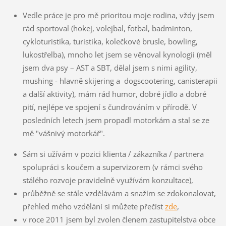
Vedle práce je pro mě prioritou moje rodina, vždy jsem
rád sportoval (hokej, volejbal, fotbal, badminton,
cykloturistika, turistika, kolečkové brusle, bowling,
lukostřelba), mnoho let jsem se věnoval kynologii (měl
jsem dva psy – AST a SBT, dělal jsem s nimi agility,
mushing - hlavně skijering a
d
ogscootering, canisterapii
a další aktivity), mám rád humor, dobré jídlo a dobré
pití, nejlépe ve spojení s čundrováním v přírodě. V
posledních letech jsem propadl motorkám a stal se ze
mě "vášnivý motorkář".
Sám si užívám v pozici klienta / zákazníka / partnera
spolupráci s ko
učem a supervizorem (v rámci svého
stálého rozvoje pravidelně využívám konzultace),
průběžně se stále vzdělávám a snažím se zdokonalovat,
přehled mého vzdělání si můžete přečíst
zde
,
v roce 2011 jsem byl zvolen členem zastupitelstva obce