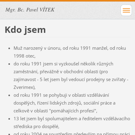
Mgr. Bc. Pavel VÍTEK
Kdo jsem
Muž narozený v únoru, od roku 1991 manžel, od roku
1998 otec,
do roku 1991 jsem si vyzkoušel několik různých
zaměstnání, převážně v obchodní oblasti (pro
zajímavost - 5 let jsem byl vedoucí prodejny se zvířaty -
Zverimex),
od roku 1991 se pohybuji v oblasti vzdělávání
dospělých, řízení lidských zdrojů, sociální práce a
celkově v oblasti "pomáhajících profesí",
13 let jsem byl spolumajitelem a ředitelem vzdělávacího
střediska pro dospělé,
od roku 2004 se soustředím především na přímou práci