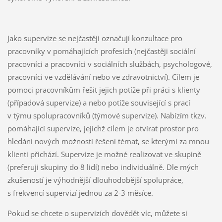
Jako supervize se nejčastěji označují konzultace pro
pracovníky v pomáhajících profesích (nejčastěji sociální
pracovníci a pracovníci v sociálních službách, psychologové,
pracovníci ve vzdělávání nebo ve zdravotnictví). Cílem je
pomoci pracovníkům řešit jejich potíže při práci s klienty
(případová supervize) a nebo potíže související s prací
v týmu spolupracovníků (týmové supervize). Nabízím tkzv.
pomáhající supervize, jejichž cílem je otvírat prostor pro
hledání nových možností řešení témat, se kterými za mnou
klienti přichází. Supervize je možné realizovat ve skupině
(preferuji skupiny do 8 lidí) nebo individuálně. Dle mých
zkušeností je výhodnější dlouhodobější spolupráce,
s frekvencí supervizí jednou za 2-3 měsíce.
Pokud se chcete o supervizích dovědět víc, můžete si