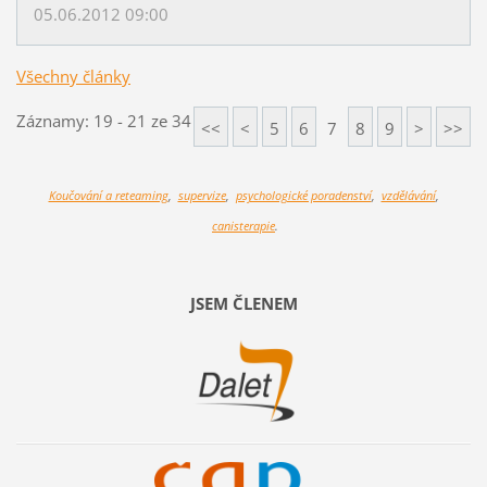
05.06.2012 09:00
Všechny články
Záznamy: 19 - 21 ze 34
<<
<
5
6
7
8
9
>
>>
Koučování a reteaming
,
supervize
,
psychologické poradenství
,
vzdělávání
,
canisterapie
.
JSEM ČLENEM