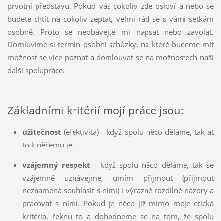
prvotní představu. Pokud vás cokoliv zde osloví a nebo se
budete chtít na cokoliv zeptat, velmi rád se s vámi setkám
osobně. Proto se neobávejte mi napsat nebo zavolat.
Domluvíme si termín osobní schůzky, na které budeme mít
možnost se více poznat a domlouvat se na možnostech naší
další spolupráce.
Základními kritérií mojí práce jsou:
užitečnost
(efektivita)
- když spolu něco děláme, tak ať
to k něčemu je,
vzájemný respekt
- když spolu něco děláme, tak se
vzájemně uznávejme, umím přijmout (přijmout
neznamená souhlasit s nimi) i výrazně rozdílné názory a
pracovat s nimi. Pokud je něco již mimo moje etická
kritéria, řeknu to a dohodneme se na tom, že spolu