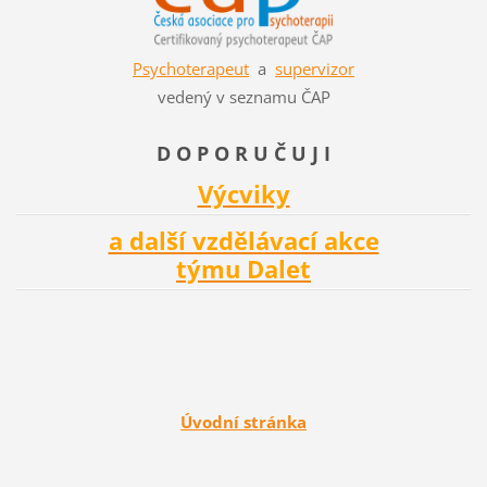
Psychoterapeut
a
supervizor
vedený v seznamu ČAP
D O P O R U Č U J I
Výcviky
a další vzdělávací akce
týmu Dalet
Úvodní stránka