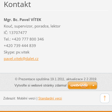
Kontakt
Mgr. Bc. Pavel VÍTEK
Kouč, supervizor, poradce, lektor
IČ: 13707477
Tel.: +420 777 800 346
+420 739 444 839
Skype: pv.vitek
pavel.vi
tek@dale
t.cz
© Prezentace spuštěna 19.1.2011, aktualizace 2.2.2019.
Vytvořte si webové stránky zdarma!
Zobrazit:
Mobilní verzi
|
Standardní verzi