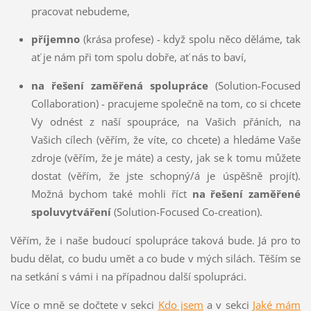
pracovat nebudeme,
příjemno
(krása profese) - když spolu něco děláme, tak
ať je nám při tom spolu dobře, ať nás to baví,
na řešení zaměřená spolupráce
(Solution-Focused
Collaboration) - pracujeme společně na tom, co si chcete
Vy odnést z naší spoupráce, na Vašich přáních, na
Vašich cílech (věřím, že víte, co chcete) a hledáme Vaše
zdroje (věřím, že je máte) a cesty, jak se k tomu můžete
dostat (věřím, že jste schopný/á je úspěšně projít).
Možná bychom také mohli říct
na řešení zaměřené
spoluvytváření
(Solution-Focused Co-creation).
Věřím, že i naše budoucí spolupráce taková bude. Já pro to
budu dělat, co budu umět a co bude v mých silách. Těším se
na setkání s vámi i na případnou další spolupráci.
Více o mně se dočtete v sekci
Kdo jsem
a v sekci
Jaké mám